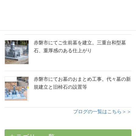
赤磐市内地域墓地にて、傾いた墓石の改修と
供養塔新設工事
赤磐市にてご生前墓を建立。三重台和型墓
石、重厚感のある仕上がり
赤磐市にてお墓のおまとめ工事。代々墓の新
規建立と旧棹石の設置等
ブログの一覧はこちら＞＞